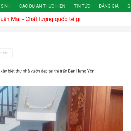
 SINH
CÁC DỰ ÁN THỰC HIỆN
TIN TỨC
BẢNG GIÁ
G
lượng quốc tế giá thành nội địa
erest
xây biệt thự nhà vườn đẹp tại thị trấn Bần Hưng Yên