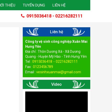
IỚI THIỆU
TUYỂN DỤNG
LIÊN HỆ
0915036418 - 02216282111
Liên hệ
Công ty vệ sinh công nghiệp Xuân Mai
Hưng Yên
Địa chỉ : Thôn Dương Xá - Xã Dương
Quang - Huyện Mỹ Hào - Tỉnh Hưng Yên
0915036418 - 02216282111
Tel :
0123456789
Fax :
vesinhxuanmai@gmail.com
Email :
Video